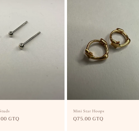
Studs
Mini Star Hoops
cio
.00 GTQ
Precio
Q75.00 GTQ
itual
habitual