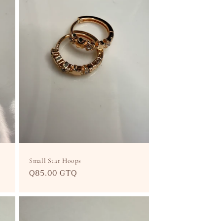
Small Star Hoops
Precio
Q85.00 GTQ
habitual