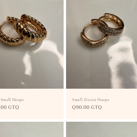
 Small Hoops
Small Zircon Hoops
cio
.00 GTQ
Precio
Q90.00 GTQ
itual
habitual