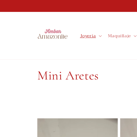
Ir
directamente
al contenido
Joyería
Maquillaje
C
Mini Aretes
o
l
e