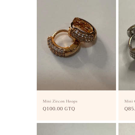
Mini Zircon Hoops
Mini 
Precio
Q100.00 GTQ
Pre
Q85
habitual
hab