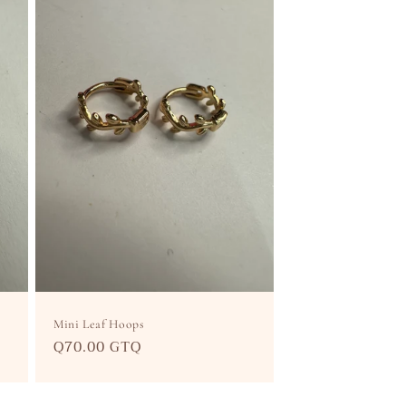
Mini Leaf Hoops
Precio
Q70.00 GTQ
habitual