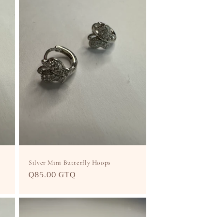
Silver Mini Butterfly Hoops
Precio
Q85.00 GTQ
habitual