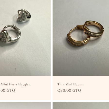
r Mini Heart Huggies
Thin Mini Hoops
cio
.00 GTQ
Precio
Q80.00 GTQ
itual
habitual