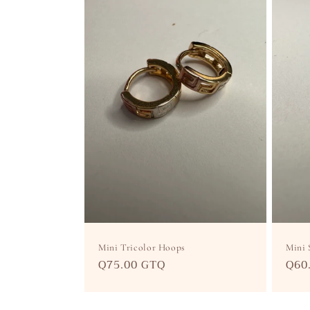
Mini Tricolor Hoops
Mini 
Precio
Q75.00 GTQ
Pre
Q60
habitual
hab