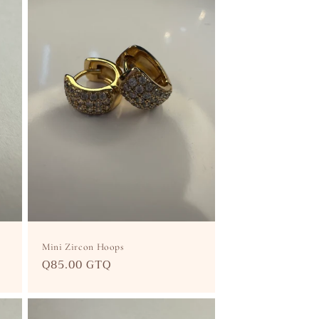
Mini Zircon Hoops
Precio
Q85.00 GTQ
habitual