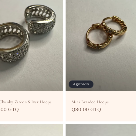
Agotado
Chunky Zircon Silver Hoops
Mini Braided Hoops
cio
.00 GTQ
Precio
Q80.00 GTQ
itual
habitual