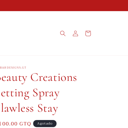
Iniciar
Carrito
sesión
BARDESIGNS.GT
eauty Creations
etting Spray
lawless Stay
recio
100.00 GTQ
Agotado