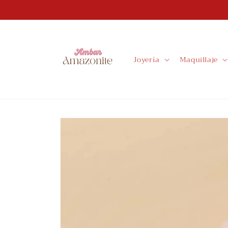
Ir
directamente
al contenido
Joyería
Maquillaje
Ir
directamente
a la
información
del producto