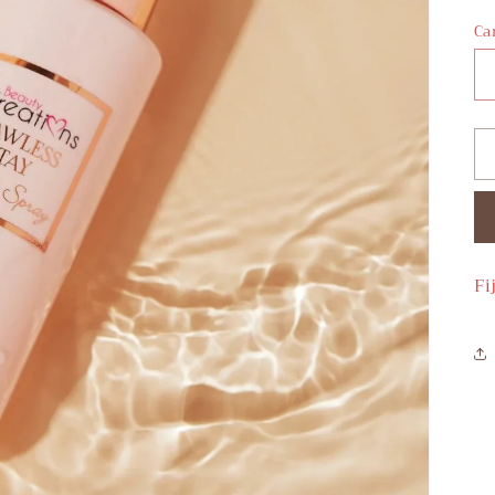
h
Ca
Fi