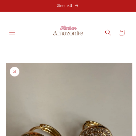
Ir
directamente
Shop All
al contenido
Carrito
Ir
directamente
a la
información
del producto