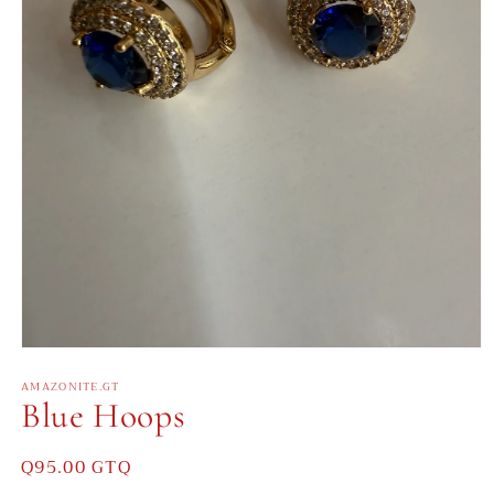
Abrir
elemento
AMAZONITE.GT
multimedia
Blue Hoops
1
en
una
ventana
Precio
Q95.00 GTQ
modal
habitual