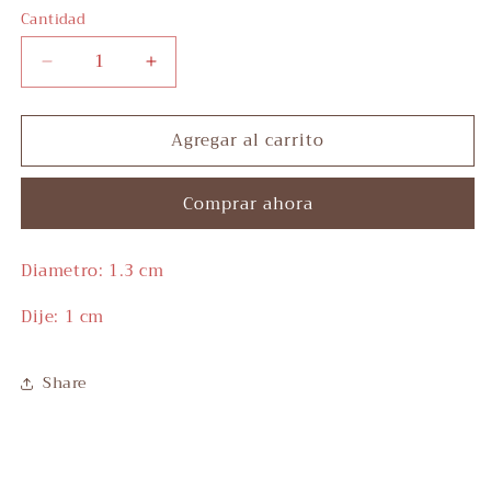
Cantidad
Reducir
Aumentar
cantidad
cantidad
para
para
Agregar al carrito
Blue
Blue
Hoops
Hoops
Comprar ahora
Diametro: 1.3 cm
Dije: 1 cm
Share