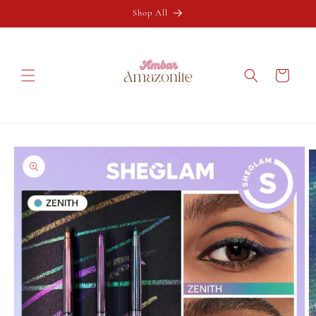
Ir
directamente
Shop All
al contenido
Carrito
Ir
directamente
a la
información
del producto