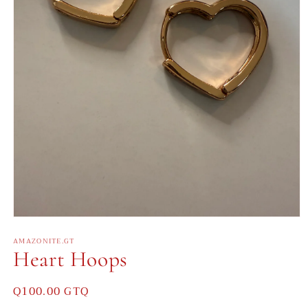
Abrir
elemento
AMAZONITE.GT
multimedia
Heart Hoops
1
en
una
ventana
Precio
Q100.00 GTQ
modal
habitual