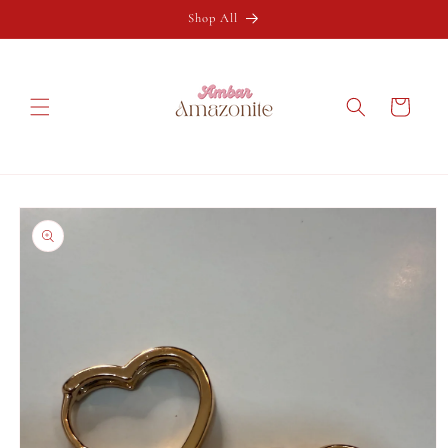
Ir
directamente
Shop All
al contenido
Carrito
Ir
directamente
a la
información
del producto