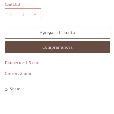
Cantidad
Reducir
Aumentar
cantidad
cantidad
para
para
Agregar al carrito
Heart
Heart
Hoops
Hoops
Comprar ahora
Diametro: 1.5 cm
Grosor: 2 mm
Share