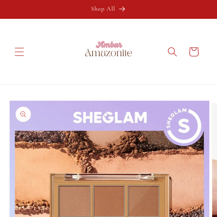
Ir
directamente
Shop All
al contenido
Carrito
Ir
directamente
a la
información
del producto