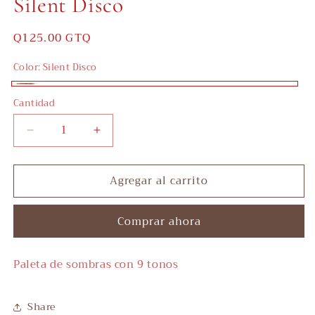
Silent Disco
Precio
Q125.00 GTQ
habitual
Color:
Silent Disco
Silent
Cantidad
Disco
Reducir
Aumentar
cantidad
cantidad
para
para
Agregar al carrito
Nine
Nine
to
to
Fine
Fine
Comprar ahora
Eyeshadow
Eyeshadow
Palette
Palette
Silent
Silent
Paleta de sombras con 9 tonos
Disco
Disco
Share