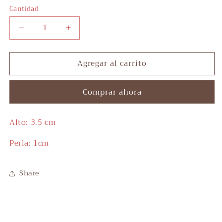
Cantidad
Reducir
Aumentar
cantidad
cantidad
para
para
Agregar al carrito
Pearl
Pearl
Pendants
Pendants
Comprar ahora
Alto: 3.5 cm
Perla: 1cm
Share