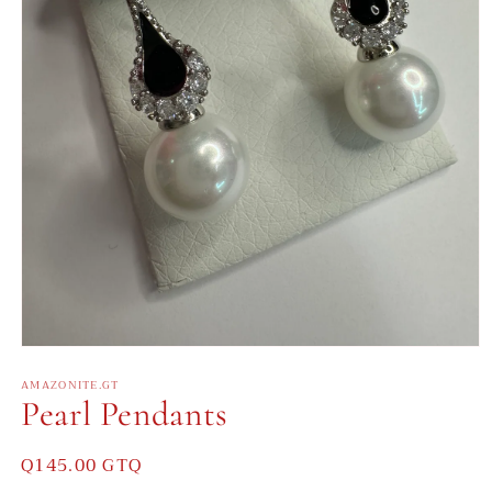
Abrir
elemento
AMAZONITE.GT
multimedia
Pearl Pendants
1
en
una
ventana
Precio
Q145.00 GTQ
modal
habitual