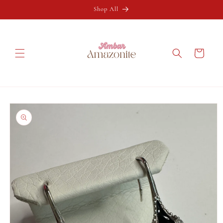
Ir
directamente
Shop All
al contenido
Carrito
Ir
directamente
a la
información
del producto