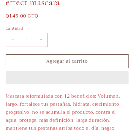
effect mascara
Precio
Q145.00 GTQ
habitual
Cantidad
Reducir
Aumentar
cantidad
cantidad
para
para
Agregar al carrito
Sheglam
Sheglam
All
All
In
In
One
One
24k
24k
multi-
multi-
Mascara reformulada con 12 beneficios: Volumen,
effect
effect
largo, fortalece tus pestañas, hidrata, crecimiento
mascara
mascara
progresivo, no se acumula el producto, contra el
agua, protege, más definición, larga duración,
mantiene tus pestañas arriba todo el día, negro