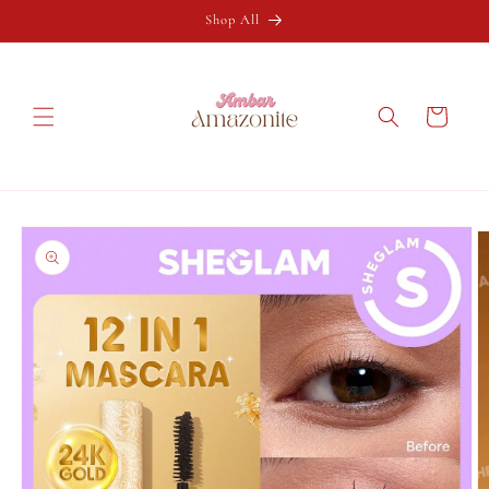
Ir
directamente
Shop All
al contenido
Carrito
Ir
directamente
a la
información
del producto