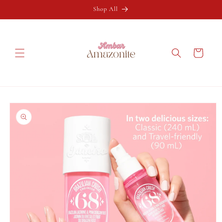
Ir
directamente
Shop All
al contenido
Carrito
Ir
directamente
a la
información
del producto