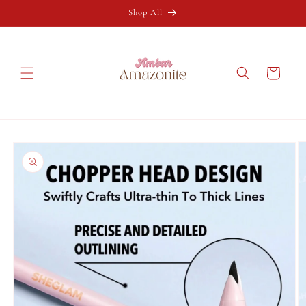
Ir
directamente
Shop All
al contenido
Carrito
Ir
directamente
a la
información
del producto