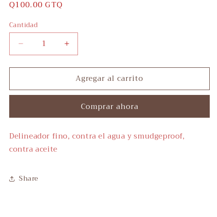
Precio
Q100.00 GTQ
habitual
Cantidad
Reducir
Aumentar
cantidad
cantidad
para
para
Agregar al carrito
Think
Think
Sharp
Sharp
Eyeliner
Eyeliner
Comprar ahora
Delineador fino, contra el agua y smudgeproof,
contra aceite
Share